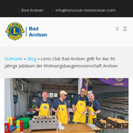
Bad Arolsen
info@lionsclub-badarolsen.com
Lions Club Bad Arolsen
Here to serve
Startseite
»
Blog
»
Lions Club Bad Arolsen grillt für das 90-
jährige Jubiläum der Wohnungsbaugenossenschaft Arolsen