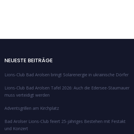
NEUESTE BEITRÄGE
Lions-Club Bad Arolsen bringt Solarenergie in ukrainische Dörfer
Lions-Club Bad Arolsen Tafel 2026: Auch die Edersee-Staumauer
muss verteidigt werden
Adventsgrillen am Kirchplatz
Bad Arolser Lions-Club feiert 25-jähriges Bestehen mit Festakt
und Konzert