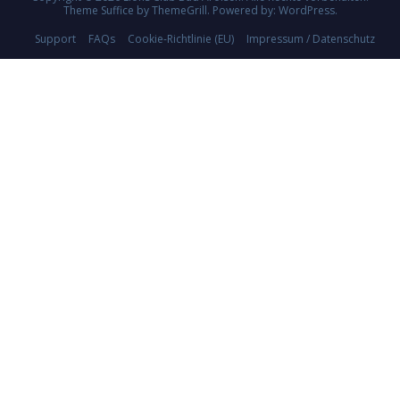
Theme
Suffice
by ThemeGrill. Powered by:
WordPress
.
Support
FAQs
Cookie-Richtlinie (EU)
Impressum / Datenschutz