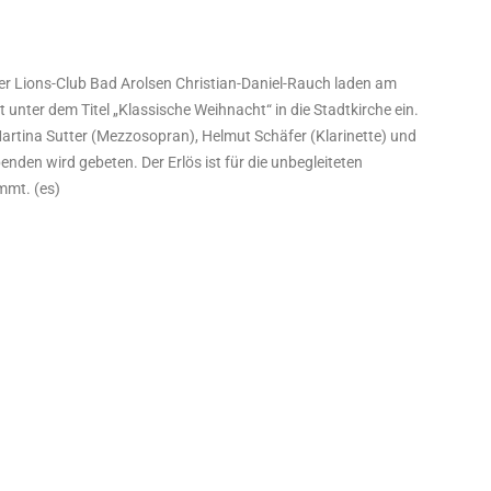
er Lions-Club Bad Arolsen Christian-Daniel-Rauch laden am
nter dem Titel „Klassische Weihnacht“ in die Stadtkirche ein.
Martina Sutter (Mezzosopran), Helmut Schäfer (Klarinette) und
Spenden wird gebeten. Der Erlös ist für die unbegleiteten
mmt. (es)