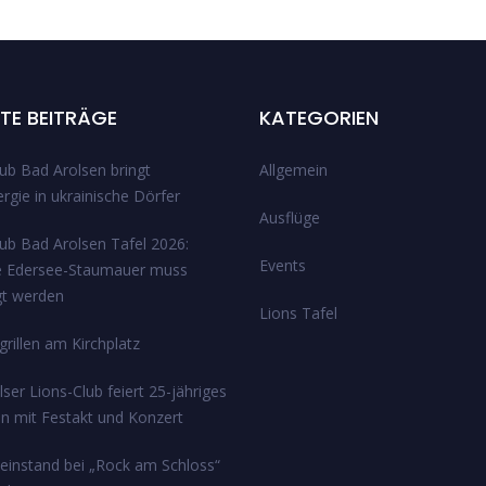
TE BEITRÄGE
KATEGORIEN
ub Bad Arolsen bringt
Allgemein
rgie in ukrainische Dörfer
Ausflüge
lub Bad Arolsen Tafel 2026:
Events
e Edersee-Staumauer muss
gt werden
Lions Tafel
rillen am Kirchplatz
ser Lions-Club feiert 25-jähriges
n mit Festakt und Konzert
einstand bei „Rock am Schloss“