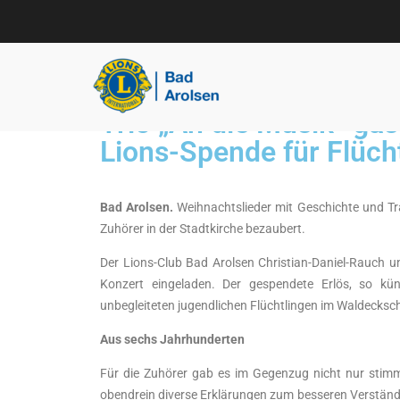
Startseite
»
Archive für Dezember 2015
Lions Club Bad Aro
Here to serve
Trio „An die Musik“ gast
Lions-Spende für Flüch
Bad Arolsen.
Weihnachtslieder mit Geschichte und Tr
Zuhörer in der Stadtkirche bezaubert.
Der Lions-Club Bad Arolsen Christian-Daniel-Rauch 
Konzert eingeladen. Der gespendete Erlös, so k
unbegleiteten jugendlichen Flüchtlingen im Waldecks
Aus sechs Jahrhunderten
Für die Zuhörer gab es im Gegenzug nicht nur stim
obendrein diverse Erklärungen zum besseren Verständni