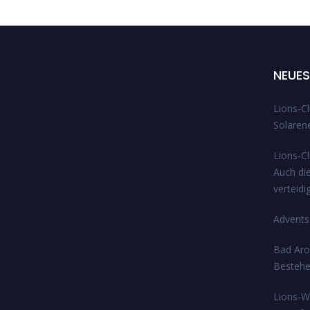
NEUES
Lions-Cl
Solarene
Lions-C
Auch di
verteidi
Adventsg
Bad Arol
Bestehe
Lions-W