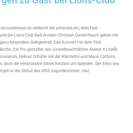
rgen zu Gast bei Lions-Club
inzustimmen ist vielleicht die schönste Art, dem Fest
nd der Lions-Club Bad Arolsen Christian Daniel Rauch geben mit
anz besondere Gelegenheit: Das Konzert mit dem Titel
irche. Ein Trio gestaltet den vorweihnachtlichen Abend. Es heißt
zosopran, Helmut Schäfer mit der Klarinette und Mario Carboni,
 frei, doch die Veranstalter bitten herzlich um Spenden. Der Erlös des
tlingen in der Obhut des WDS zugutekommen. (du)