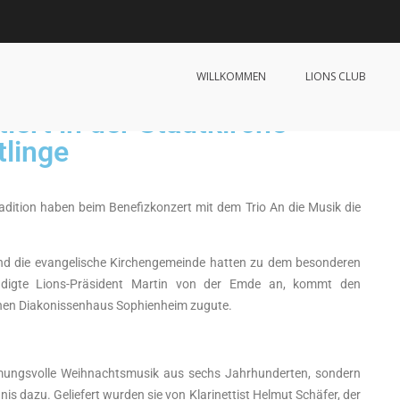
WILLKOMMEN
LIONS CLUB
lsen
iert in der Stadtkirche –
tlinge
adition haben beim Benefizkonzert mit dem Trio An die Musik die
und die evangelische Kirchengemeinde hatten zu dem besonderen
ündigte Lions-Präsident Martin von der Emde an, kommt den
chen Diakonissenhaus Sophienheim zugute.
mungsvolle Weihnachtsmusik aus sechs Jahrhunderten, sondern
s dazu. Geliefert wurden sie von Klarinettist Helmut Schäfer, der