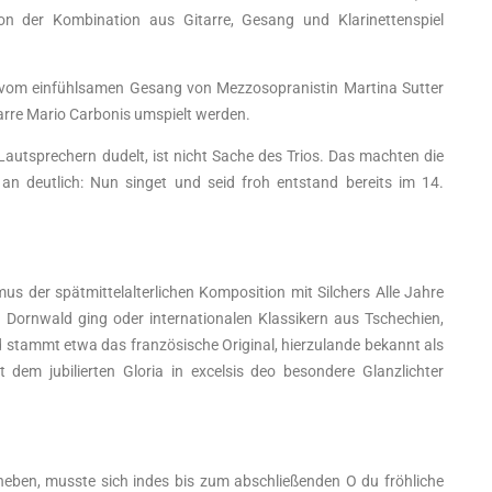
n der Kombination aus Gitarre, Gesang und Klarinettenspiel
ie vom einfühlsamen Gesang von Mezzosopranistin Martina Sutter
arre Mario Carbonis umspielt werden.
Lautsprechern dudelt, ist nicht Sache des Trios. Das machten die
 an deutlich: Nun singet und seid froh entstand bereits im 14.
us der spätmittelalterlichen Komposition mit Silchers Alle Jahre
n Dornwald ging oder internationalen Klassikern aus Tschechien,
 stammt etwa das französische Original, hierzulande bekannt als
t dem jubilierten Gloria in excelsis deo besondere Glanzlichter
heben, musste sich indes bis zum abschließenden O du fröhliche