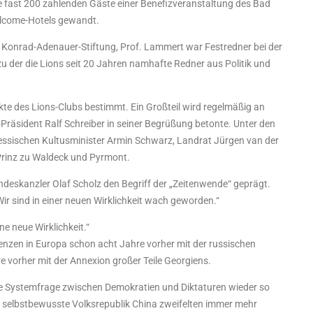
 fast 200 zahlenden Gäste einer Benefizveranstaltung des Bad
Welcome-Hotels gewandt.
er Konrad-Adenauer-Stiftung, Prof. Lammert war Festredner bei der
zu der die Lions seit 20 Jahren namhafte Redner aus Politik und
kte des Lions-Clubs bestimmt. Ein Großteil wird regelmäßig an
-Präsident Ralf Schreiber in seiner Begrüßung betonte. Unter den
essischen Kultusminister Armin Schwarz, Landrat Jürgen van der
Prinz zu Waldeck und Pyrmont.
ndeskanzler Olaf Scholz den Begriff der „Zeitenwende“ geprägt.
r sind in einer neuen Wirklichkeit wach geworden.“
e neue Wirklichkeit.“
nzen in Europa schon acht Jahre vorher mit der russischen
 vorher mit der Annexion großer Teile Georgiens.
te Systemfrage zwischen Demokratien und Diktaturen wieder so
 selbstbewusste Volksrepublik China zweifelten immer mehr