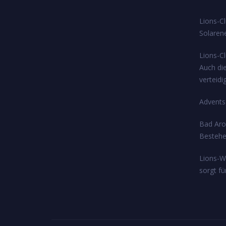
Lions-Cl
Solarene
Lions-C
Auch di
verteidi
Adventsg
Bad Arol
Bestehe
Lions-W
sorgt f