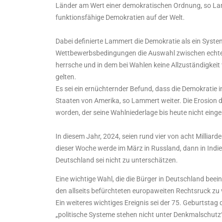
Länder am Wert einer demokratischen Ordnung, so Lam
funktionsfähige Demokratien auf der Welt.
Dabei definierte Lammert die Demokratie als ein System
Wettbewerbsbedingungen die Auswahl zwischen echten 
herrsche und in dem bei Wahlen keine Allzuständigkei
gelten.
Es sei ein ernüchternder Befund, dass die Demokratie i
Staaten von Amerika, so Lammert weiter. Die Erosion d
worden, der seine Wahlniederlage bis heute nicht einge
In diesem Jahr, 2024, seien rund vier von acht Millia
dieser Woche werde im März in Russland, dann in Indi
Deutschland sei nicht zu unterschätzen.
Eine wichtige Wahl, die die Bürger in Deutschland bee
den allseits befürchteten europaweiten Rechtsruck zu 
Ein weiteres wichtiges Ereignis sei der 75. Geburtstag
„politische Systeme stehen nicht unter Denkmalschutz