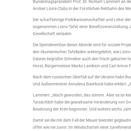
Bundestagspräsident Prof. Dr. Norbert Lammert an die
Arolser Lions-Clubs in der Fürstlichen Reitbahn des 
Der scharfsinnige Politikwissenschaftler und Leiter d
sogenannten Lions-Tafel, einer Benefizveranstaltung, 
Gesellschaft einladen.
Die Spendenerlöse dieser Abende sind für soziale Proje
den ökumenischen Tafelladen weitergeleitet, wie Lions
Gästen begrüßte Schreiber auch den frisch gekürten h
Horst, Bürgermeister Marko Lambion und Carl Anton 
Nach dem russischen Überfall auf die Ukraine habe Bu
Und Außenminister Annalena Baerbock habe erklärt: „Wi
Lammert: „Wach geworden, das stimmt. Aber es ist kein
Tatsächlich habe die gewaltsame Veränderung von Gre
Besetzung der Krim begonnen. Und weitere sechs Jahre
Damit sei die mit dem Fall der Mauer beendet geglaub
offen wie nie zuvor: Im Windschatten einer zunehmend