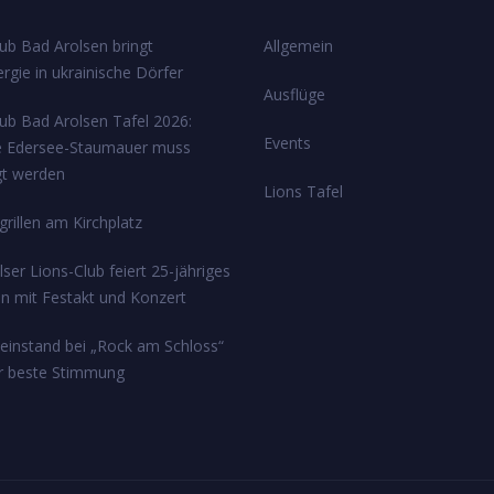
ub Bad Arolsen bringt
Allgemein
rgie in ukrainische Dörfer
Ausflüge
lub Bad Arolsen Tafel 2026:
Events
e Edersee-Staumauer muss
gt werden
Lions Tafel
rillen am Kirchplatz
ser Lions-Club feiert 25-jähriges
n mit Festakt und Konzert
einstand bei „Rock am Schloss“
ür beste Stimmung