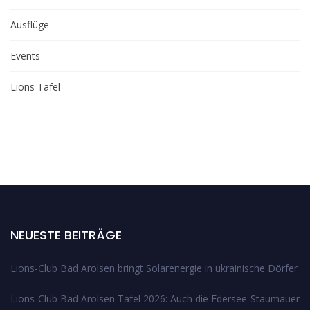
Ausflüge
Events
Lions Tafel
NEUESTE BEITRÄGE
Lions-Club Bad Arolsen bringt Solarenergie in ukrainische Dörfer
Lions-Club Bad Arolsen Tafel 2026: Auch die Edersee-Staumauer