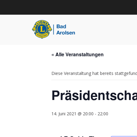
Zum
Inhalt
springen
Startseite
»
Veranstaltungen
»
Präsidentschaftsüberg
Lions Club Bad Aro
Here to serve
« Alle Veranstaltungen
Diese Veranstaltung hat bereits stattgefun
Präsidentsch
14. Juni 2021 @ 20:00
-
22:00