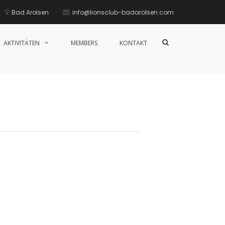
Bad Arolsen
info@lionsclub-badarolsen.com
Such-
AKTIVITÄTEN
MEMBERS
KONTAKT
Formular
ansehen