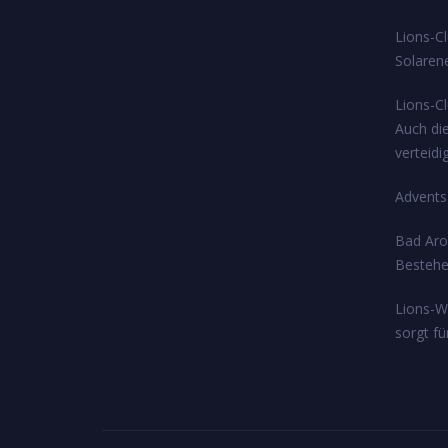
Lions-Cl
Solarene
Lions-C
Auch di
verteidi
Adventsg
Bad Arol
Bestehe
Lions-W
sorgt f