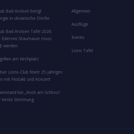
ub Bad Arolsen bringt
Allgemein
rgie in ukrainische Dörfer
Ausflüge
lub Bad Arolsen Tafel 2026:
Events
e Edersee-Staumauer muss
gt werden
Lions Tafel
rillen am Kirchplatz
ser Lions-Club feiert 25-jähriges
n mit Festakt und Konzert
einstand bei „Rock am Schloss“
ür beste Stimmung