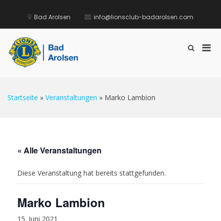
Zum
Inhalt
Bad Arolsen
info@lionsclub-badarolsen.com
springen
Pri
Such-
Formular
Lions Club Bad Arolsen
Men
Here to serve
ansehen
für
mobi
Ger
Startseite
»
Veranstaltungen
»
Marko Lambion
« Alle Veranstaltungen
Diese Veranstaltung hat bereits stattgefunden.
Marko Lambion
15. Juni 2021