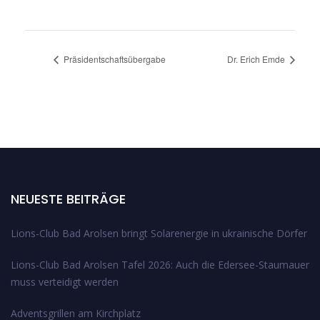
Präsidentschaftsübergabe
Dr. Erich Emde
NEUESTE BEITRÄGE
Lions-Club Bad Arolsen bringt Solarenergie in ukrainische Dörfer
Lions-Club Bad Arolsen Tafel 2026: Auch die Edersee-Staumauer
muss verteidigt werden
Adventsgrillen am Kirchplatz