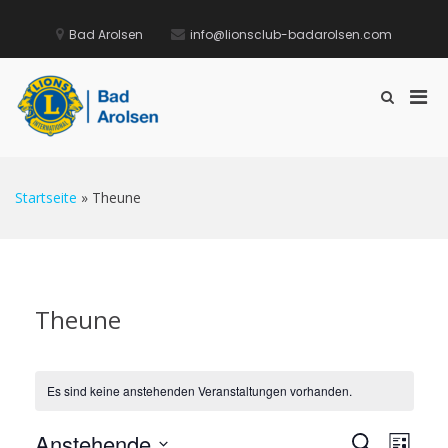
Zum
Inhalt
Bad Arolsen
info@lionsclub-badarolsen.com
springen
Pri
Such-
Formular
Lions Club Bad Arolsen
Men
Here to serve
ansehen
für
mobi
Ger
Startseite
»
Theune
Theune
Es sind keine anstehenden Veranstaltungen vorhanden.
V
Anstehende
S