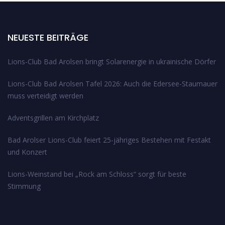
n
n
g
s
i
NEUESTE BEITRÄGE
e
c
n
Lions-Club Bad Arolsen bringt Solarenergie in ukrainische Dörfer
h
S
Lions-Club Bad Arolsen Tafel 2026: Auch die Edersee-Staumauer
t
muss verteidigt werden
u
e
n
Adventsgrillen am Kirchplatz
c
-
h
Bad Arolser Lions-Club feiert 25-jähriges Bestehen mit Festakt
N
und Konzert
e
a
Lions-Weinstand bei „Rock am Schloss“ sorgt für beste
u
v
Stimmung
i
n
g