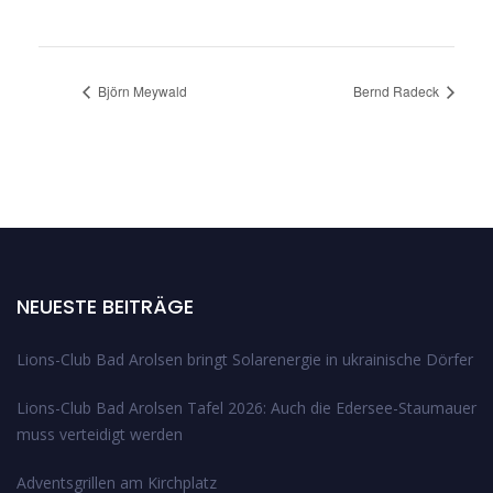
Björn Meywald
Bernd Radeck
NEUESTE BEITRÄGE
Lions-Club Bad Arolsen bringt Solarenergie in ukrainische Dörfer
Lions-Club Bad Arolsen Tafel 2026: Auch die Edersee-Staumauer
muss verteidigt werden
Adventsgrillen am Kirchplatz