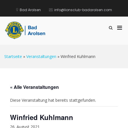
Zum
Inhalt
Bad Arolsen
info@lionsclub-badarolsen.com
springen
Pri
Such-
Formular
Lions Club Bad Arolsen
Men
Here to serve
ansehen
für
mobi
Ger
Startseite
»
Veranstaltungen
»
Winfried Kuhlmann
« Alle Veranstaltungen
Diese Veranstaltung hat bereits stattgefunden.
Winfried Kuhlmann
26. August 2021