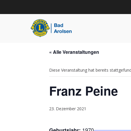
Zum
Inhalt
springen
Startseite
»
Veranstaltungen
»
Franz Peine
Lions Club Bad Aro
Here to serve
« Alle Veranstaltungen
Diese Veranstaltung hat bereits stattgefun
Franz Peine
23. Dezember 2021
1970
Geburtsjahr: