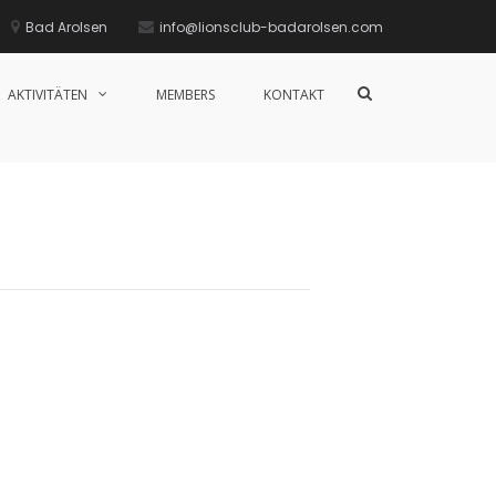
Bad Arolsen
info@lionsclub-badarolsen.com
Such-
AKTIVITÄTEN
MEMBERS
KONTAKT
Formular
ansehen