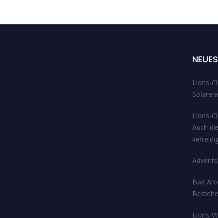
NEUES
Lions-Cl
Solarene
Lions-C
Auch di
verteidi
Adventsg
Bad Arol
Bestehe
Lions-W