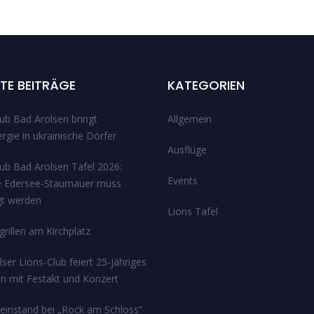
TE BEITRÄGE
KATEGORIEN
ub Bad Arolsen bringt
Allgemein
rgie in ukrainische Dörfer
Ausflüge
lub Bad Arolsen Tafel 2026:
Events
e Edersee-Staumauer muss
gt werden
Lions Tafel
rillen am Kirchplatz
ser Lions-Club feiert 25-jähriges
n mit Festakt und Konzert
einstand bei „Rock am Schloss“